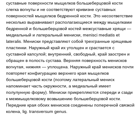
суставные поверхности мыщелков большеберцовой кости
слегка вогнуты и не соответствуют кривизне суставных
поверхностей мыщелков бедренной кости. Это несоответствие
несколько выравнивают располагающиеся между мыщелками
бедренной и большеберцовой костей межсуставные хрящи —
медиальный и латеральный мениски, menisci mediatis et
lateralis. Мениски представляют собой трехгранные хрящевые
пластинки. Наружный край их утолщен и срастается с
суставной капсулой; внутренний, свободный, край заострен и
обращен в полость сустава. Верхняя поверхность менисков
вогнутая, нижняя — уплощена. Наружный край менисков почти
повторяет конфигурацию верхнего края мыщелков
большеберцовой кости (поэтому латеральный мениск
напоминает часть окружности, а медиальный имеет
полулунную форму). Мениски прикрепляются спереди и сзади
к межмыщелковому возвышению большеберцовой кости.
Передние края обоих менисков соединены поперечной связкой
колена, lig. transversum genus.