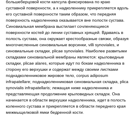
большеберцовой кости капсула фиксирована по краю
суставной поверхности, а к надколеннику прикрепляется вдоль
его суставной поверхности таким образом, что передняя
поверхность надколенника оказывается вне полости сустава.
Синовиальная мембрана выстилает сочленяющиеся
поверхности костей до линии суставных хрящей. Вдаваясь в
полость сустава, она окружает крестообразные связки, образуя
многочисленные синовиальные ворсинки, villi synoviales, и
синовиальные складки, plicae synoviales. Наиболее развитыми
складками синовиальной мембраны являются: крыловидные
складки, plicae alares, которые идут по бокам надколенника в
сторону его верхушки и содержат между своими листками
поднадколенниковое жировое тело, corpus adiposum
infrapatellare; поднадколенниковая синовиальная складка, plica
synovialis infrapatellaris; лежащая ниже надколенника и
представляющая продолжение крыловидных складок. Она
начинается в области верхушки надколенника, идет в полость
коленного сустава и прикрепляется в области переднего края
межмыщелковой ямки бедренной кости.