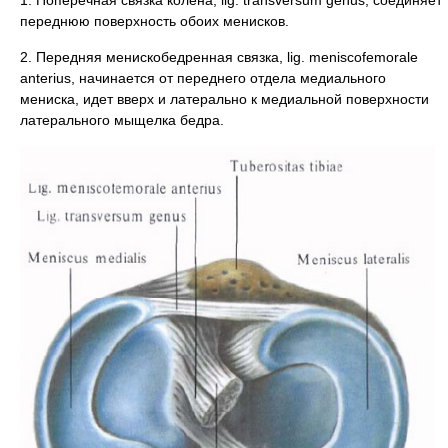
1. Поперечная связка колена, lig. transversum genus, соединяет
переднюю поверхность обоих менисков.
2. Передняя менискобедренная связка, lig. meniscofemorale
anterius, начинается от переднего отдела медиального
мениска, идет вверх и латерально к медиальной поверхности
латерального мыщелка бедра.