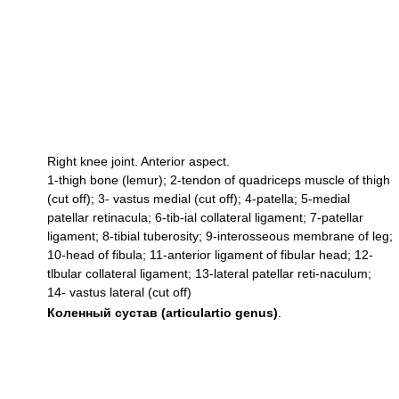
Right knee joint. Anterior aspect.
1-thigh bone (lemur); 2-tendon of quadriceps muscle of thigh
(cut off); 3- vastus medial (cut off); 4-patella; 5-medial
patellar retinacula; 6-tib-ial collateral ligament; 7-patellar
ligament; 8-tibial tuberosity; 9-interosseous membrane of leg;
10-head of fibula; 11-anterior ligament of fibular head; 12-
tlbular collateral ligament; 13-lateral patellar reti-naculum;
14- vastus lateral (cut off)
Коленный сустав (articulartio genus)
.