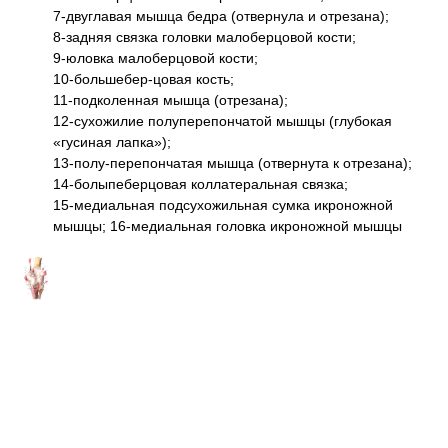
7-двуглавая мышца бедра (отвернула и отрезана);
8-задняя связка головки малоберцовой кости;
9-юловка малоберцовой кости;
10-большебер-цовая кость;
11-подколенная мышца (отрезана);
12-сухожилие полуперепончатой мышцы (глубокая
«гусиная лапка»);
13-полу-перепончатая мышца (отвернута к отрезана);
14-болыпеберцовая коллатеральная связка;
15-медиальная подсухожильная сумка икроножной
мышцы; 16-медиальная головка икроножной мышцы