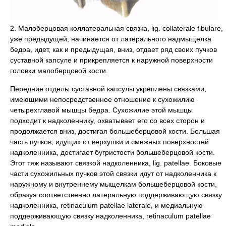
2. Малоберцовая коллатеральная связка, lig. collateralе fibularе,
уже предыдущей, начинается от латерального надмыщелка
бедра, идет, как и предыдущая, вниз, отдает ряд своих пучков
суставной капсуле и прикрепляется к наружной поверхности
головки малоберцовой кости.
Передние отделы суставной капсулы укреплены связками,
имеющими непосредственное отношение к сухожилию
четырехглавой мышцы бедра. Сухожилие этой мышцы
подходит к надколеннику, охватывает его со всех сторон и
продолжается вниз, достигая большеберцовой кости. Большая
часть пучков, идущих от верхушки и смежных поверхностей
надколенника, достигает бугристости большеберцовой кости.
Этот тяж называют связкой надколенника, lig. patellae. Боковые
части сухожильных пучков этой связки идут от надколенника к
наружному и внутреннему мыщелкам большеберцовой кости,
образуя соответственно латеральную поддерживающую связку
надколенника, retinaculum patellae laterale, и медиальную
поддерживающую связку надколенника, retinaculum patellae