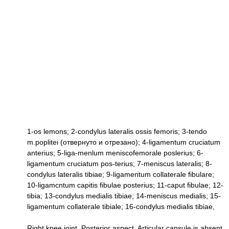
1-os lemons; 2-condylus lateralis ossis femoris; 3-tendo
m.poplitei (отвернуто и отрезано); 4-ligamentum cruciatum
anterius; 5-liga-menlum meniscofemorale poslerius; 6-
ligamentum cruciatum pos-terius; 7-meniscus lateralis; 8-
condylus lateralis tibiae; 9-ligamentum collaterale fibulare;
10-ligamcntum capitis fibulae posterius; 11-caput fibulae; 12-
tibia; 13-condylus medialis tibiae; 14-meniscus medialis; 15-
ligamentum collaterale tibiale; 16-condylus medialis tibiae,
Right knee joint. Posterior aspect. Articular capsule is absent.