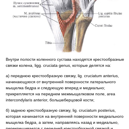
Внутри полости коленного сустава находятся крестообразные
связки колена, ligg. cruciata genus, которые делятся на:
а) переднюю крестообразную связку, lig. cruciatum anterius,
начинающуюся от внутренней поверхности латерального
мыщелка бедра и следующую вперед и медиально;
прикрепляется на переднем межмыщелковом поле, area
intercondylaris anterior, большеберцовой кости;
б) заднюю крестообразную связку, lig. cruciatum posterius,
которая начинается на внутренней поверхности медиального
мыщелка бедра, а затем, направляясь назад и медиально,
перекрещивается с передней крестообразной связкой и