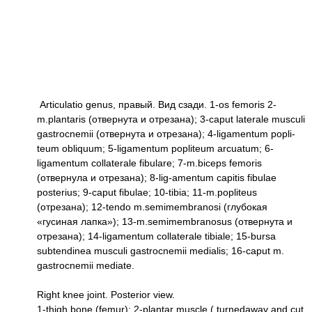
Articulatio genus, правый. Вид сзади. 1-os femoris 2-
m.plantaris (отвернута и отрезана); 3-caput laterale musculi
gastrocnemii (отвернута и отрезана); 4-ligamentum popli-
teum obliquum; 5-ligamentum popliteum arcuatum; 6-
ligamentum collaterale fibulare; 7-m.biceps femoris
(отвернула и отрезана); 8-lig-amentum capitis fibulae
posterius; 9-caput fibulae; 10-tibia; 11-m.popliteus
(отрезана); 12-tendo m.semimembranosi (глубокая
«гусиная лапка»); 13-m.semimembranosus (отвернута и
отрезана); 14-ligamentum collaterale tibiale; 15-bursa
subtendinea musculi gastrocnemii medialis; 16-caput m.
gastrocnemii mediate.
Right knee joint. Posterior view.
1-thigh bone (femur); 2-plantar muscle ( turnedaway and cut