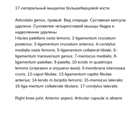
17-латеральный мыщелок большеберцовой кости.
Articulatio genus, правый. Вид спереди. Суставная капсула
удалена. Сухожилие четырехглавой мышцы бедра и
надколенник удалены.
l-facies palellaris ossis lemons; 2-ligamentum cruciatum
posterius; 3-ligamentum cruciatum anterius; 4-condylus
medialis ossis femoris; 5-ligamentum collateral tibiale; 6-
ligamentum transversum genus; 7-meniscus medialis; 8-
ligamentum patellae; 9-patella; 10-tcndo m.quadricips
lemons (отрезано и опушено вниз); ll-membrana interossea
cruris; 12-caput fibulae; 13-ligamentum capitis fibulae
anterius; 14-tendo m.bicipitis femoris; 15-meniscus lateralis;
16-liga-mentum collaterale tibulare; 17-condylus lateralis.
Right knee joint. Anterior aspect. Articular capsule is absent.