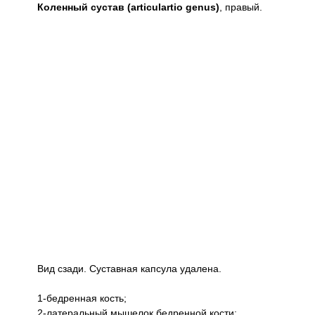
Коленный сустав (articulartio genus)
, правый.
Вид сзади. Суставная капсула удалена.
1-бедренная кость;
2-латеральный мышелок бедренной кости;