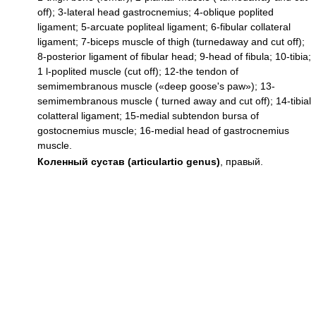
off); 3-lateral head gastrocnemius; 4-oblique poplited
ligament; 5-arcuate popliteal ligament; 6-fibular collateral
ligament; 7-biceps muscle of thigh (turnedaway and cut off);
8-posterior ligament of fibular head; 9-head of fibula; 10-tibia;
1 l-poplited muscle (cut off); 12-the tendon of
semimembranous muscle («deep goose's paw»); 13-
semimembranous muscle ( turned away and cut off); 14-tibial
colatteral ligament; 15-medial subtendon bursa of
gostocnemius muscle; 16-medial head of gastrocnemius
muscle.
Коленный сустав (articulartio genus)
, правый.