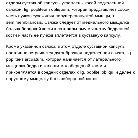
отделы суставной капсулы укреплены косой подколенной
связкой, lig. popliteum obliquum, которая представляет собой
часть пучков сухожилия полуперепончатой мышцы, т.
semimembranosis. Связка следует от медиального мыщелка
большеберцовой кости к латеральному мыщелку бедренной
кости и часть ее пучков вплетается в суставную капсулу.
Кроме указанной связки, в этом отделе суставной капсулы
постоянно встречается дугообразная подколенная связка, lig.
рорlitеит arcuatum, которая начинается от латерального
мыщелка бедра и головки малоберцовой кости и
прикрепляется в средних отделах к lig. poplitei obliqui и далее к
наружному мыщелку большеберцовой кости.