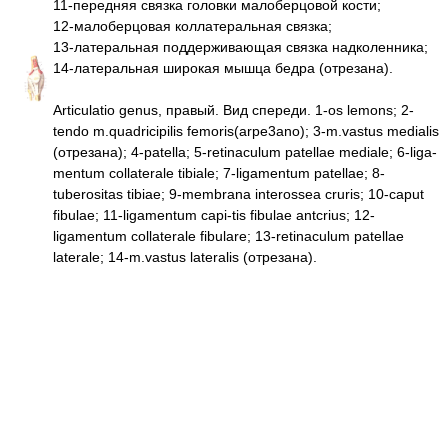
11-передняя связка головки малоберцовой кости;
12-малоберцовая коллатеральная связка;
13-латеральная поддерживающая связка надколенника;
14-латеральная широкая мышца бедра (отрезана).
Articulatio genus, правый. Вид спереди. 1-os lemons; 2-
tendo m.quadricipilis femoris(arpe3ano); 3-m.vastus medialis
(отрезана); 4-patella; 5-retinaculum patellae mediale; 6-liga-
mentum collaterale tibiale; 7-ligamentum patellae; 8-
tuberositas tibiae; 9-membrana interossea cruris; 10-caput
fibulae; 11-ligamentum capi-tis fibulae antcrius; 12-
ligamentum collaterale fibulare; 13-retinaculum patellae
laterale; 14-m.vastus lateralis (отрезана).